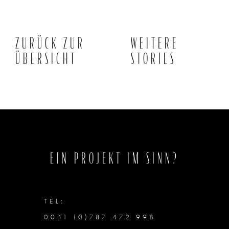
ZURÜCK ZUR
WEITERE
ÜBERSICHT
STORIES
EIN PROJEKT IM SINN?
TEL:
0041 (0)787 472 998