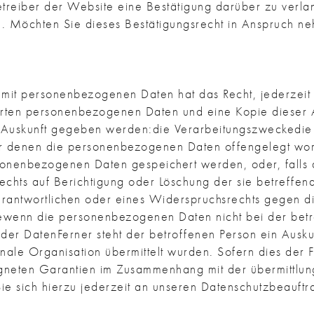
etreiber der Website eine Bestätigung darüber zu verla
Möchten Sie dieses Bestätigungsrecht in Anspruch neh
 mit personenbezogenen Daten hat das Recht, jederzeit 
erten personenbezogenen Daten und eine Kopie dieser A
n Auskunft gegeben werden:die Verarbeitungszweckedie
r denen die personenbezogenen Daten offengelegt word
onenbezogenen Daten gespeichert werden, oder, falls die
Rechts auf Berichtigung oder Löschung der sie betreff
erantwortlichen oder eines Widerspruchsrechts gegen d
ewenn die personenbezogenen Daten nicht bei der betr
 der DatenFerner steht der betroffenen Person ein Aus
nale Organisation übermittelt wurden. Sofern dies der Fa
igneten Garantien im Zusammenhang mit der übermittlun
ie sich hierzu jederzeit an unseren Datenschutzbeauft