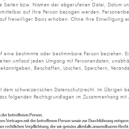
e Seiten bzw. Namen der abgerufenen Datei, Datum und
unmittelbar auf Ihre Person bezogen werden. Persone
f freiwilliger Basis erhoben. Ohne Ihre Einwilligung e
f eine bestimmte oder bestimmbare Person beziehen. Ein
eiten umfasst jeden Umgang mit Personendaten, unabh
ekanntgeben, Beschaffen, Löschen, Speichern, Veränd
t dem schweizerischen Datenschutzrecht. Im Übrigen be
ss folgenden Rechtsgrundlagen im Zusammenhang mit 
g der betroffenen Person.
eines Vertrages mit der betroffenen Person sowie zur Durchführung entspr
iner rechtlichen Verpflichtung, der wir gemäss allenfalls anwendbarem Rec