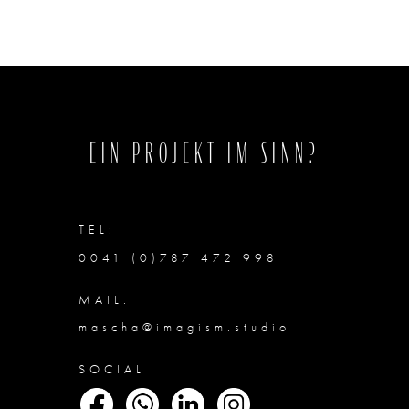
EIN PROJEKT IM SINN?
TEL:
0041 (0)787 472 998
MAIL:
mascha@imagism.studio
SOCIAL